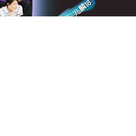
兆麟18
深培微課堂
生涯規劃資訊