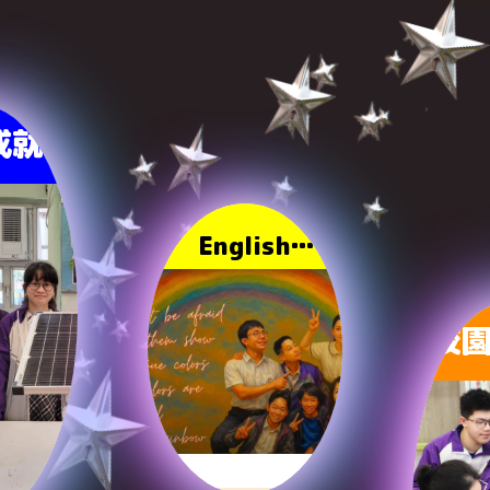
成就
English
Channel
校