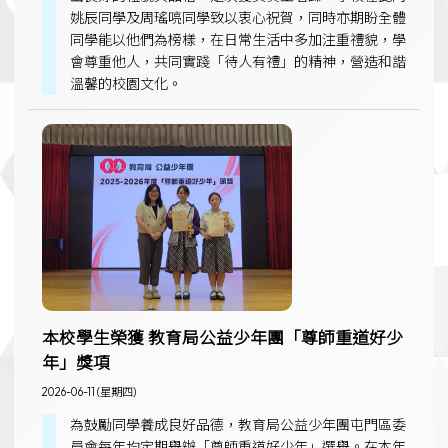
姚辰同學及周瑤喨同學致以衷心祝賀，同時亦期盼全體
同學能以他們為榜樣，在日常生活中多加注重禮貌，學
會尊重他人，共同實踐「待人有禮」的精神，營造和諧
溫馨的校園文化。
本校學生榮獲 教育局公益少年團「尊師重道好少
年」獎項
2026-06-11 (星期四)
為鼓勵同學養成良好品德，教育局公益少年團屯門區委
員會每年均定期舉辦「尊師重道好少年」選舉。在本年