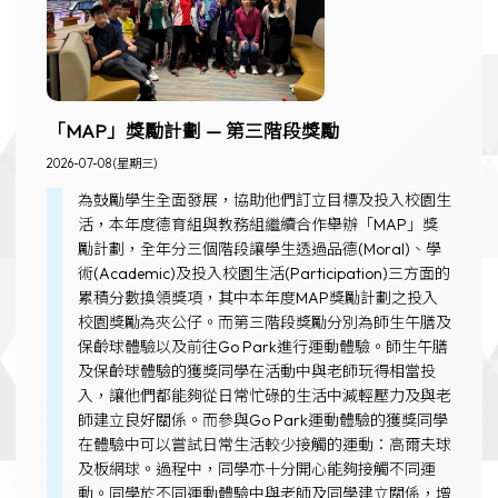
「MAP」獎勵計劃 — 第三階段獎勵
2026-07-08 (星期三)
為鼓勵學生全面發展，協助他們訂立目標及投入校園生
活，本年度德育組與教務組繼續合作舉辦「MAP」獎
勵計劃，全年分三個階段讓學生透過品德(Moral)、學
術(Academic)及投入校園生活(Participation)三方面的
累積分數換領獎項，其中本年度MAP獎勵計劃之投入
校園獎勵為夾公仔。而第三階段獎勵分別為師生午膳及
保齡球體驗以及前往Go Park進行運動體驗。師生午膳
及保齡球體驗的獲獎同學在活動中與老師玩得相當投
入，讓他們都能夠從日常忙碌的生活中減輕壓力及與老
師建立良好關係。而參與Go Park運動體驗的獲獎同學
在體驗中可以嘗試日常生活較少接觸的運動：高爾夫球
及板網球。過程中，同學亦十分開心能夠接觸不同運
動。同學於不同運動體驗中與老師及同學建立關係，增