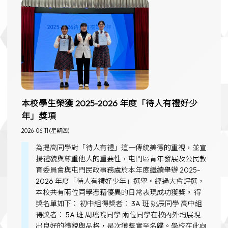
本校學生榮獲 2025-2026 年度「待人有禮好少
年」獎項
2026-06-11 (星期四)
為提高同學對「待人有禮」這一傳統美德的重視，並宣
揚禮貌與尊重他人的重要性，屯門區青年發展及公民教
育委員會與屯門民政事務處於本年度繼續舉辦 2025-
2026 年度「待人有禮好少年」選舉。經過大會評選，
本校共有兩位同學憑藉優異的日常表現成功獲獎。 得
獎名單如下： 初中組得獎者： 3A 班 姚辰同學 高中組
得獎者： 5A 班 周瑤喨同學 兩位同學在校內外均展現
出良好的禮貌與品格，是次獲獎實至名歸。學校在此向