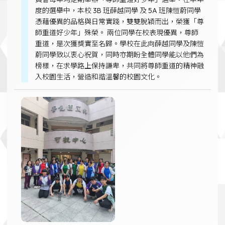
度的選舉中，本校 3B 班薛越同學 及 5A 班陳愷蔚同學
憑藉優異的品格與日常實踐，雙雙脫穎而出，榮獲「尊
師重道好少年」殊榮。 兩位同學在校表現優異，尊師
重道，是次獲獎實至名歸。學校在此向薛越同學及陳愷
蔚同學致以衷心祝賀，同時亦期盼全體同學能以他們為
榜樣，在求學路上保持謙卑，共同將尊師重道的精神融
入校園生活，營造和諧溫馨的校園文化。