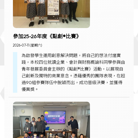
參加25-26年度《點創®比賽》
2026-07-11 (星期六)
為啟發學生運用創意解決問題，將自己的想法付諸實
踐，本校四位就讀企業、會計與財務概論科同學參與由
青年發展委員會主辦的《點創®比賽》活動，以展現自
己創新及獨特的商業意念。憑藉優秀的團隊表現，在超
過90組參賽隊伍中脫穎而出，成功晉級決賽，並獲得
優異獎。