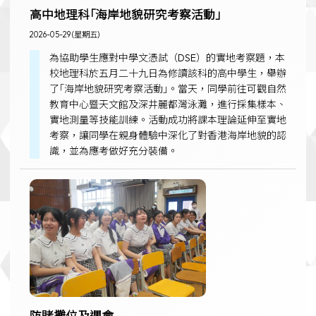
高中地理科｢海岸地貌研究考察活動｣
2026-05-29 (星期五)
為協助學生應對中學文憑試（DSE）的實地考察題，本
校地理科於五月二十九日為修讀該科的高中學生，舉辦
了｢海岸地貌研究考察活動｣。當天，同學前往可觀自然
教育中心暨天文館及深井麗都灣泳灘，進行採集樣本、
實地測量等技能訓練。活動成功將課本理論延伸至實地
考察，讓同學在親身體驗中深化了對香港海岸地貌的認
識，並為應考做好充分裝備。
防賭攤位及週會