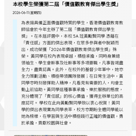
本校學生榮獲第二屆「價值觀教育傑出學生獎」
2026-06-11 (星期四)
為表揚具備正面價值觀特質的學生，香港價值觀教育教
師協會於今年主辦了第二屆「價值觀教育傑出學生
獎」。在本屆評選中，本校 5A 班黃勵賢同學 憑藉在
「責任感」方面的傑出表現，在眾多參與者中脫穎而
出，成功榮獲「2026年價值觀教育傑出學生獎」殊
榮。 黃同學在校內表現卓越，積極承擔，同時身兼總
領袖生、學生會幹事及社幹事等多項要職，凡事皆竭盡
全力，盡責認真。此外，在校外的基督少年軍中，她亦
全力策劃活動、積極帶領團隊發展；在日常生活中，黃
同學亦時刻發揮助人精神，凡看見有需要的人，均會主
動上前協助。黃同學這種事事承擔、樂於服務的態度，
充分體現了「責任感」的核心價值，獲得主辦單位的高
度認可。 學校在此向黃勵賢同學致以衷心祝賀！黃同
學的傑出表現實為同學表率，校方亦期盼全體同學能以
她為榜樣，在學習與生活中積極踐行正確的價值觀，勇
於承擔，貢獻校園與社會。