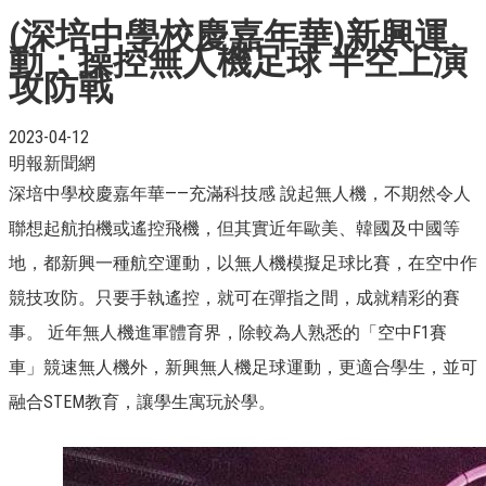
(深培中學校慶嘉年華)新興運
動：操控無人機足球 半空上演
攻防戰
2023-04-12
明報新聞網
深培中學校慶嘉年華——充滿科技感 說起無人機，不期然令人
聯想起航拍機或遙控飛機，但其實近年歐美、韓國及中國等
地，都新興一種航空運動，以無人機模擬足球比賽，在空中作
競技攻防。只要手執遙控，就可在彈指之間，成就精彩的賽
事。 近年無人機進軍體育界，除較為人熟悉的「空中F1賽
車」競速無人機外，新興無人機足球運動，更適合學生，並可
融合STEM教育，讓學生寓玩於學。