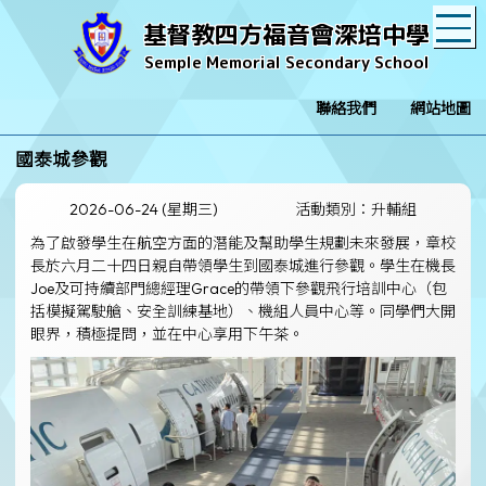
T
基督教四方福音會深培中學
Semple Memorial Secondary School
聯絡我們
網站地圖
國泰城參觀
2026-06-24 (星期三)
活動類別：升輔組
為了啟發學生在航空方面的潛能及幫助學生規劃未來發展，章校
長於六月二十四日親自帶領學生到國泰城進行參觀。學生在機長
Joe及可持續部門總經理Grace的帶領下參觀飛行培訓中心（包
括模擬駕駛艙、安全訓練基地）、機組人員中心等。同學們大開
眼界，積極提問，並在中心享用下午茶。