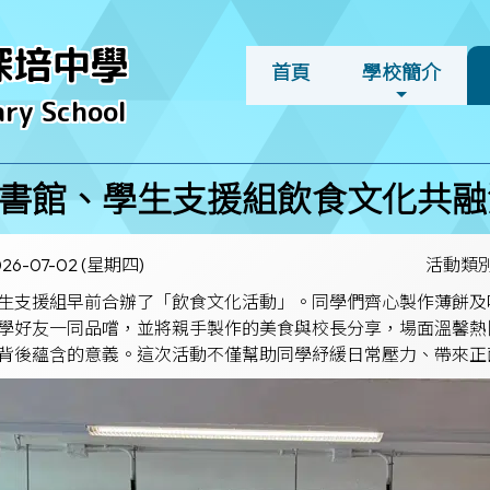
深培中學
首頁
學校簡介
ry School
書館、學生支援組飲食文化共融
026-07-02 (星期四)
活動類
生支援組早前合辦了「飲食文化活動」。同學們齊心製作薄餅及
學好友一同品嚐，並將親手製作的美食與校長分享，場面溫馨熱
背後蘊含的意義。這次活動不僅幫助同學紓緩日常壓力、帶來正