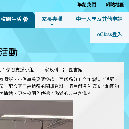
聯絡我們
網站地圖
校園生活
家長專欄
中一入學及其他申請
eClass登入
活動
別：學習支援小組
¦
家政科
¦
圖書館
咖喱飯，不僅享受烹調樂趣，更透過分工合作增進了溝通。
鬧！配合圖書館精選的閱讀資料，師生們深入認識了相關的
面情緒，更在校園內傳遞了滿滿的分享喜悅。