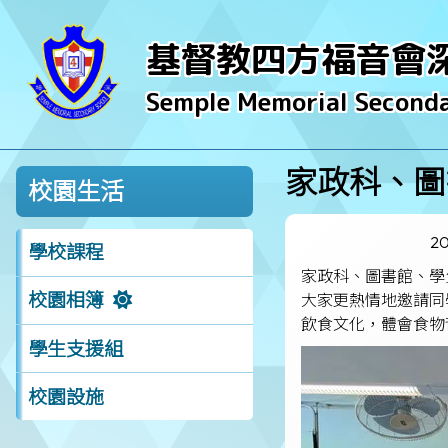
基督教四方福音會
Semple Memorial Seconda
家政科、圖
校園生活
2
學校課程
家政科、圖書館、學
校園相簿
大家更熱情地邀請同
飲食文化，體會食物
學生支援組
校園設施