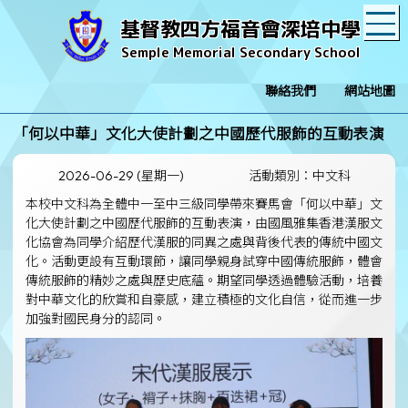
T
基督教四方福音會深培中學
Semple Memorial Secondary School
聯絡我們
網站地圖
「何以中華」文化大使計劃之中國歷代服飾的互動表演
2026-06-29 (星期一)
活動類別：中文科
本校中文科為全體中一至中三級同學帶來賽馬會「何以中華」文
化大使計劃之中國歷代服飾的互動表演，由國風雅集香港漢服文
化協會為同學介紹歷代漢服的同異之處與背後代表的傳統中國文
化。活動更設有互動環節，讓同學親身試穿中國傳統服飾，體會
傳統服飾的精妙之處與歷史底蘊。期望同學透過體驗活動，培養
對中華文化的欣賞和自豪感，建立積極的文化自信，從而進一步
加強對國民身分的認同。