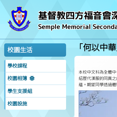
基督教四方福音會
Semple Memorial Seconda
「何以中華
校園生活
學校課程
本校中文科為全體中
校園相簿
紹歷代漢服的同異之
蘊。期望同學透過體
學生支援組
校園設施