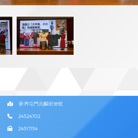
新界屯門兆麟街18號
24524702
24517154