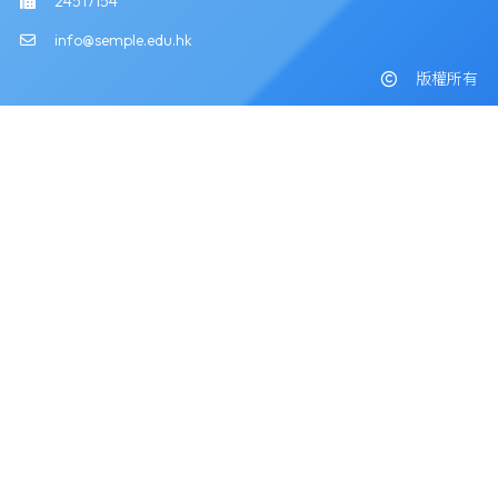
24517154
info@semple.edu.hk
版權所有
Powered by
Friendly Portal System
v
10.59