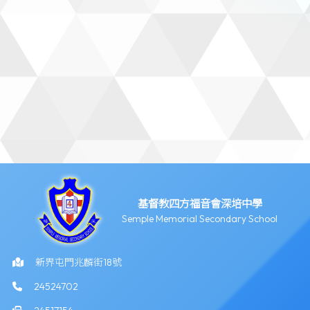
基督教四方福音會深培中學
Semple Memorial Secondary School
新界屯門兆麟街18號
24524702