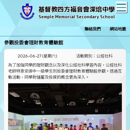
T
基督教四方福音會深培中學
Semple Memorial Secondary School
聯絡我們
網站地圖
參觀投委會理財教育體驗館
2026-06-27 (星期六)
活動類別：公經社科
為了加強同學的理財觀念以及深化公經社科學習內容，公經社科
老師特意安排中一級學生到投委會理財教育體驗館參觀。透過互
動活動，同學對儲蓄及投資的概念更為深入。