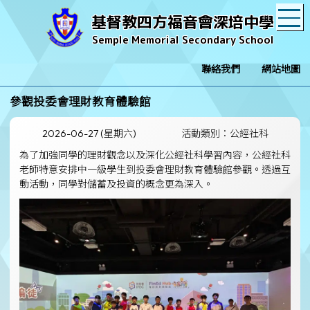
T
基督教四方福音會深培中學
Semple Memorial Secondary School
聯絡我們
網站地圖
參觀投委會理財教育體驗館
2026-06-27 (星期六)
活動類別：公經社科
為了加強同學的理財觀念以及深化公經社科學習內容，公經社科
老師特意安排中一級學生到投委會理財教育體驗館參觀。透過互
動活動，同學對儲蓄及投資的概念更為深入。