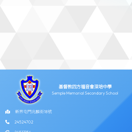
基督教四方福音會深培中學
Semple Memorial Secondary School
新界屯門兆麟街18號
24524702