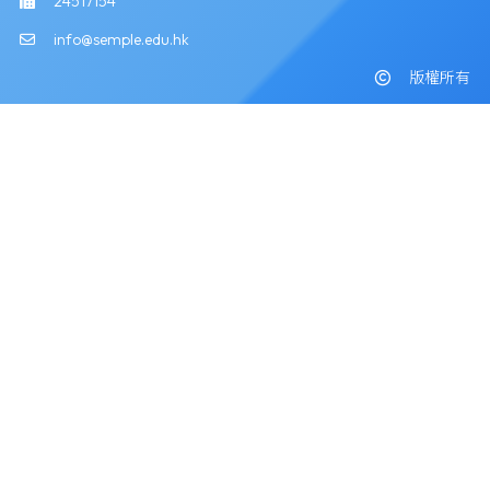
24517154
info@semple.edu.hk
版權所有
Powered by
Friendly Portal System
v
10.59