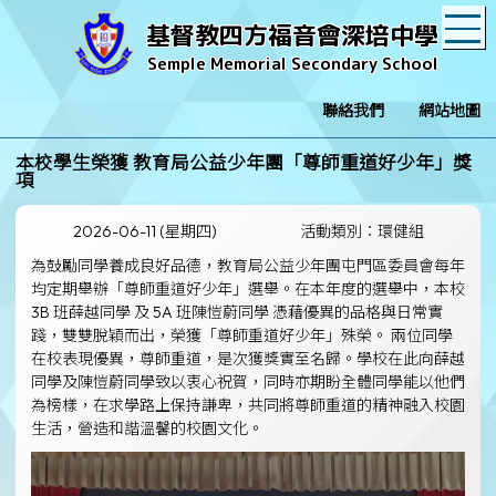
T
基督教四方福音會深培中學
Semple Memorial Secondary School
聯絡我們
網站地圖
本校學生榮獲 教育局公益少年團「尊師重道好少年」獎
項
2026-06-11 (星期四)
活動類別：環健組
為鼓勵同學養成良好品德，教育局公益少年團屯門區委員會每年
均定期舉辦「尊師重道好少年」選舉。在本年度的選舉中，本校
3B 班薛越同學 及 5A 班陳愷蔚同學 憑藉優異的品格與日常實
踐，雙雙脫穎而出，榮獲「尊師重道好少年」殊榮。 兩位同學
在校表現優異，尊師重道，是次獲獎實至名歸。學校在此向薛越
同學及陳愷蔚同學致以衷心祝賀，同時亦期盼全體同學能以他們
為榜樣，在求學路上保持謙卑，共同將尊師重道的精神融入校園
生活，營造和諧溫馨的校園文化。