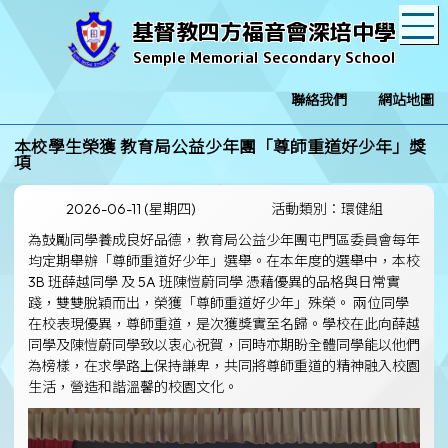
T
基督教四方福音會深培中學
Semple Memorial Secondary School
聯絡我們
網站地圖
本校學生榮獲 教育局公益少年團「尊師重道好少年」獎
項
2026-06-11 (星期四)
活動類別：環健組
為鼓勵同學養成良好品德，教育局公益少年團屯門區委員會每年
均定期舉辦「尊師重道好少年」選舉。在本年度的選舉中，本校
3B 班薛越同學 及 5A 班陳愷蔚同學 憑藉優異的品格與日常實
踐，雙雙脫穎而出，榮獲「尊師重道好少年」殊榮。 兩位同學
在校表現優異，尊師重道，是次獲獎實至名歸。學校在此向薛越
同學及陳愷蔚同學致以衷心祝賀，同時亦期盼全體同學能以他們
為榜樣，在求學路上保持謙卑，共同將尊師重道的精神融入校園
生活，營造和諧溫馨的校園文化。