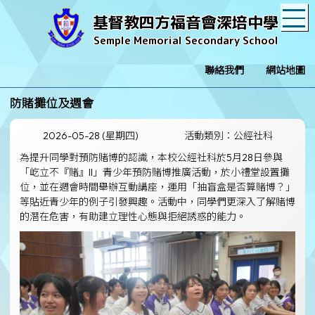
T
基督教四方福音會深培中學
Semple Memorial Secondary School
聯絡我們
網站地圖
防賭攤位及週會
2026-05-28 (星期四)
活動類別：公經社科
為提升同學對預防賭博的認識，本校公經社科於5月28日參與
「屹立不『賭』II」青少年預防賭博推廣活動，於小禮堂設置攤
位，並在週會時間舉辦互動講座，運用「抽盲盒是否算賭博？」
等貼近青少年的例子引發興趣。活動中，同學們更深入了解賭博
的潛在危害，有助建立理性心態與拒絕誘惑的能力。