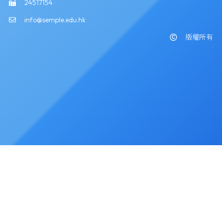
24517154
info@semple.edu.hk
版權所有
Powered by
Friendly Portal System
v
10.59