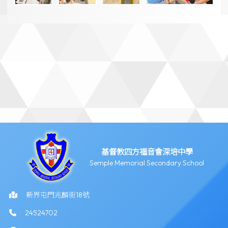
基督教四方福音會深培中學
Semple Memorial Secondary School
新界屯門兆麟街18號
24524702