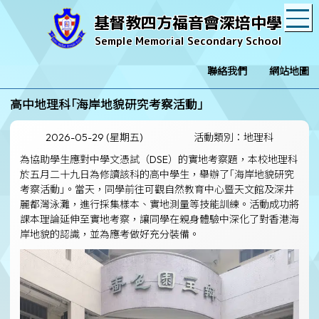
T
基督教四方福音會深培中學
Semple Memorial Secondary School
聯絡我們
網站地圖
高中地理科｢海岸地貌研究考察活動｣
2026-05-29 (星期五)
活動類別：地理科
為協助學生應對中學文憑試（DSE）的實地考察題，本校地理科
於五月二十九日為修讀該科的高中學生，舉辦了｢海岸地貌研究
考察活動｣。當天，同學前往可觀自然教育中心暨天文館及深井
麗都灣泳灘，進行採集樣本、實地測量等技能訓練。活動成功將
課本理論延伸至實地考察，讓同學在親身體驗中深化了對香港海
岸地貌的認識，並為應考做好充分裝備。