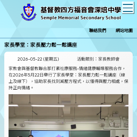
T
基督教四方福音會深培中學
Semple Memorial Secondary School
聯絡我們
網站地圖
家長學堂：家長壓力鬆一鬆講座
2026-05-22 (星期五)
活動類別：家長教師會
家教會與基督教聯合那打素社康服務-情緒健康輔導服務合作，
在2026年5月22日舉行了家長學堂：家長壓力鬆一鬆講座（線
上及線下），協助家長找到減壓方程式，以懂得與壓力相處，保
持正向情緒。