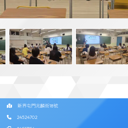
新界屯門兆麟街18號
24524702