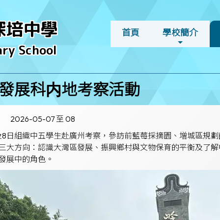
深培中學
首頁
學校簡介
ry School
發展科内地考察活動
2026-05-07 至 08
月7及8日組織中五學生赴廣州考察，參訪前藍莓採摘園、增城區
三大方向：認識大灣區發展、振興鄉村與文物保育的平衡及了解
發展中的角色。