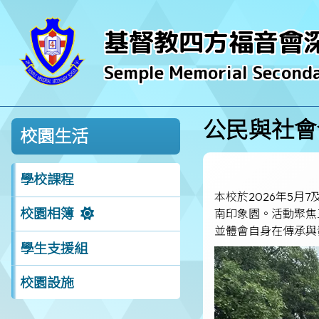
基督教四方福音會
Semple Memorial Seconda
公民與社會
校園生活
學校課程
本校於2026年5
校園相簿
南印象園。活動聚焦
並體會自身在傳承與
學生支援組
校園設施