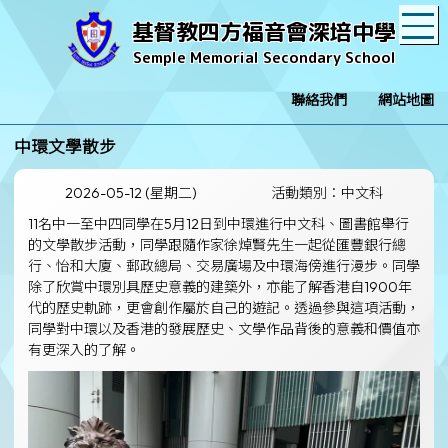
T
基督教四方福音會深培中學
Semple Memorial Secondary School
聯絡我們
網站地圖
中環文學散步
2026-05-12 (星期二)
活動類別：中文科
11名中一至中四同學在5月12日到中環進行中文科、圖書館舉行
的文學散步活動，同學跟隨作家徐焯賢先生一起從匯豐銀行總
行、怡和大廈、郵政總局、交易廣場及中環海傍進行漫步。同學
除了欣賞中環別具歷史意義的建築外，亦能了解香港自1900年
代的歷史軌跡，更會創作屬於自己的遊記。透過參與這項活動，
同學對中環以及香港的發展歷史、文學作品背後的意義和價值亦
有更深入的了解。