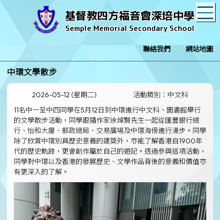
T
基督教四方福音會深培中學
Semple Memorial Secondary School
聯絡我們
網站地圖
中環文學散步
2026-05-12 (星期二)
活動類別：中文科
11名中一至中四同學在5月12日到中環進行中文科、圖書館舉行
的文學散步活動，同學跟隨作家徐焯賢先生一起從匯豐銀行總
行、怡和大廈、郵政總局、交易廣場及中環海傍進行漫步。同學
除了欣賞中環別具歷史意義的建築外，亦能了解香港自1900年
代的歷史軌跡，更會創作屬於自己的遊記。透過參與這項活動，
同學對中環以及香港的發展歷史、文學作品背後的意義和價值亦
有更深入的了解。