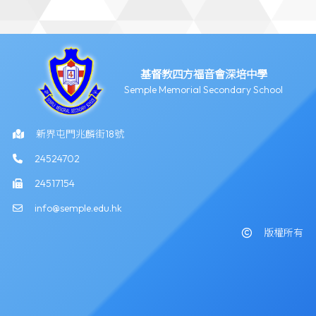
基督教四方福音會深培中學
Semple Memorial Secondary School
新界屯門兆麟街18號
24524702
24517154
info@semple.edu.hk
版權所有