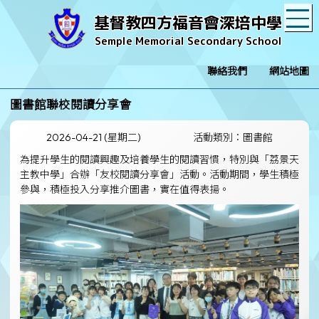
T
基督教四方福音會深培中學
Semple Memorial Secondary School
聯絡我們
網站地圖
圖書館聯校閱讀分享會
2026-04-21 (星期二)
活動類別：圖書館
為提升學生的閱讀興趣及培養學生的閱讀習慣，特別與「荔景天
主教中學」合辦「友校閱讀分享會」活動。活動期間，學生積極
參與，積極投入分享推介圖書，實在值得表揚。