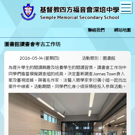
T
基督教四方福音會深培中學
Semple Memorial Secondary School
聯絡我們
網站地圖
圖書館讀書會考古工作坊
2026-05-14 (星期四)
活動類別：圖書館
為提升學生的閱讀興趣及培養學生的閱讀習慣，讀書會工作坊中
同學們擔當模擬調查組的成員，決定重新調查James Town食人
案及審視證據，與著名作家、法醫人類學家李衍蒨小姐一起找出
案件中線索。活動期間，同學們化身小偵探積極投入參與活動。