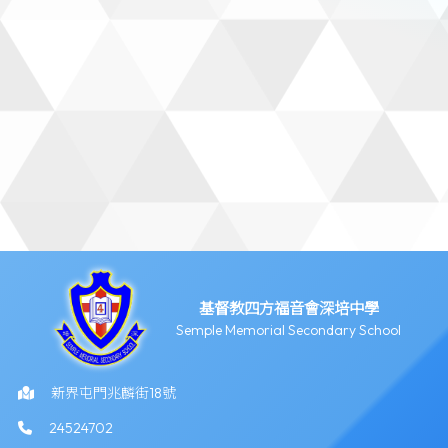
基督教四方福音會深培中學
Semple Memorial Secondary School
新界屯門兆麟街18號
24524702