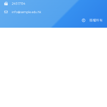
24517154
info@semple.edu.hk
版權所有
Powered by
Friendly Portal System
v
10.59