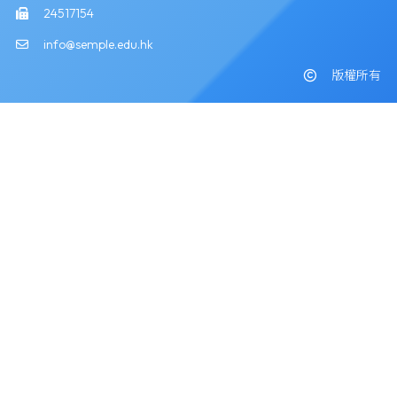
24517154
info@semple.edu.hk
版權所有
Powered by
Friendly Portal System
v
10.59