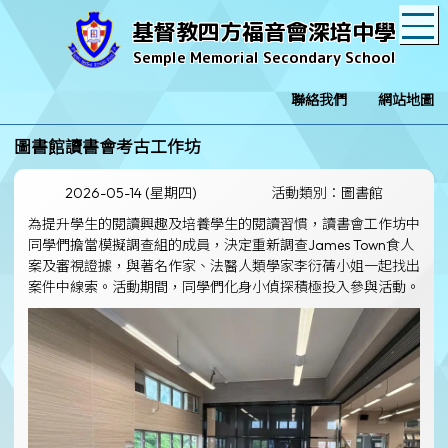
T
基督教四方福音會深培中學
Semple Memorial Secondary School
聯絡我們
網站地圖
圖書館讀書會考古工作坊
2026-05-14 (星期四)
活動類別：圖書館
為提升學生的閱讀興趣及培養學生的閱讀習慣，讀書會工作坊中
同學們擔當模擬調查組的成員，決定重新調查James Town食人
案及審視證據，與著名作家、法醫人類學家李衍蒨小姐一起找出
案件中線索。活動期間，同學們化身小偵探積極投入參與活動。