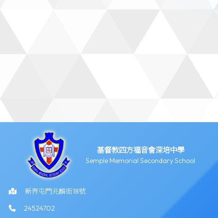
基督教四方福音會深培中學
Semple Memorial Secondary School
新界屯門兆麟街18號
24524702