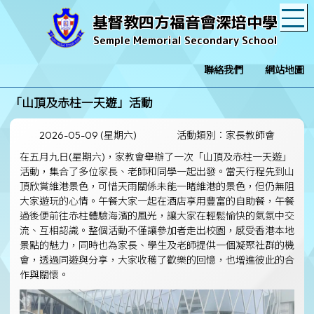
T
基督教四方福音會深培中學
Semple Memorial Secondary School
聯絡我們
網站地圖
「山頂及赤柱一天遊」活動
2026-05-09 (星期六)
活動類別：家長教師會
在五月九日(星期六)，家教會舉辦了一次「山頂及赤柱一天遊」
活動，集合了多位家長、老師和同學一起出發。當天行程先到山
頂欣賞維港景色，可惜天雨關係未能一睹維港的景色，但仍無阻
大家遊玩的心情。午餐大家一起在酒店享用豐富的自助餐，午餐
過後便前往赤柱體驗海濱的風光，讓大家在輕鬆愉快的氣氛中交
流、互相認識。整個活動不僅讓參加者走出校園，感受香港本地
景點的魅力，同時也為家長、學生及老師提供一個凝聚社群的機
會，透過同遊與分享，大家收穫了歡樂的回憶，也增進彼此的合
作與關懷。