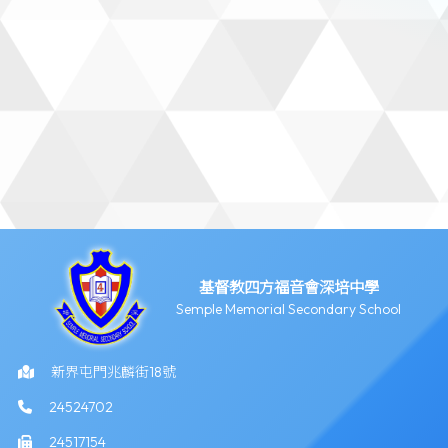
基督教四方福音會深培中學
Semple Memorial Secondary School
新界屯門兆麟街18號
24524702
24517154