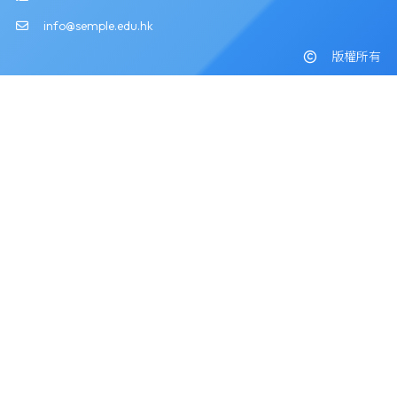
info@semple.edu.hk
版權所有
Powered by
Friendly Portal System
v
10.59