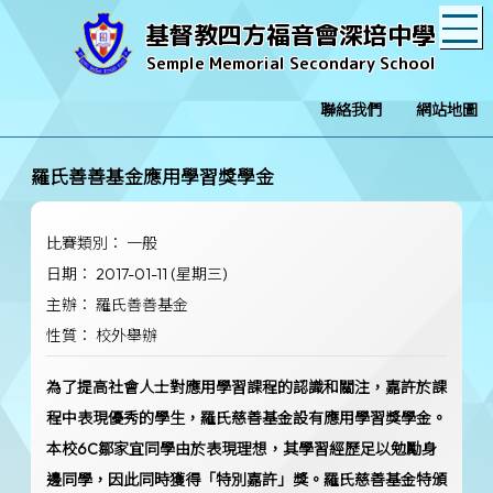
T
基督教四方福音會深培中學
Semple Memorial Secondary School
聯絡我們
網站地圖
羅氏善善基金應用學習獎學金
比賽類別： 一般
日期： 2017-01-11 (星期三)
主辦： 羅氏善善基金
性質： 校外舉辦
為了提高社會人士對應用學習課程的認識和關注，嘉許於課
程中表現優秀的學生，羅氏慈善基金設有應用學習獎學金。
本校6C鄒家宜同學由於表現理想，其學習經歷足以勉勵身
邊同學，因此同時獲得「特別嘉許」獎。羅氏慈善基金特頒