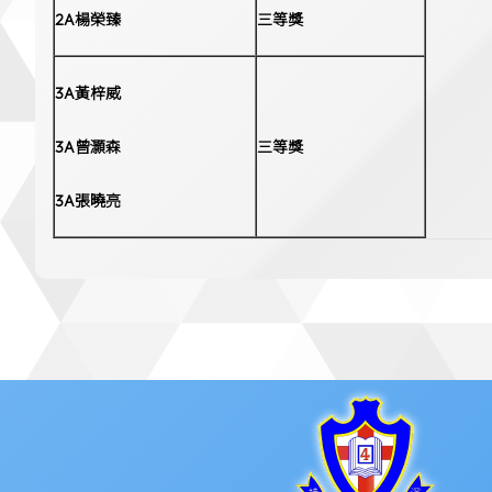
2A楊榮臻
三等獎
3A黃梓威
3A曾灝森
三等獎
3A張曉亮