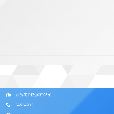
新界屯門兆麟街18號
24524702