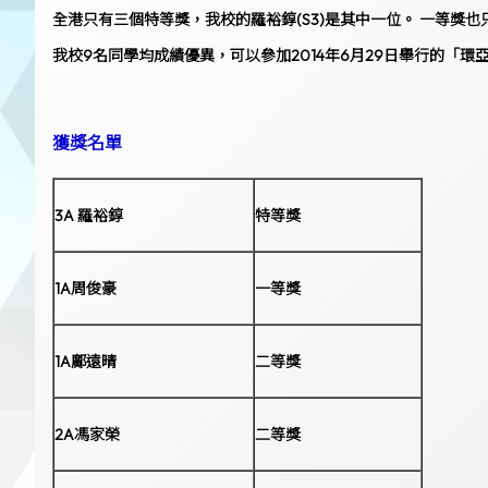
全港只有三
個特等獎，我校的羅裕錞(S3)是其中一位。 一等獎也
我校9名同學均成績優異，可以參加2014年6月29日舉行的「環
獲獎名單
3A 羅裕錞
特等獎
1A周俊豪
一等獎
1A鄺遠晴
二等獎
2A馮家榮
二等獎