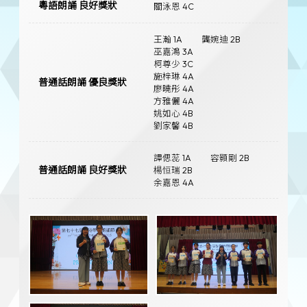
粵語朗誦 良好獎狀
關泳恩 4C
王瀚 1A
龔婉迪 2B
巫嘉鴻 3A
柯尊少 3C
施梓琳 4A
普通話朗誦 優良獎狀
廖曉彤 4A
方雅儷 4A
姚如心 4B
劉家馨 4B
譚偲蕊 1A
容顥剛 2B
普通話朗誦 良好獎狀
楊恒瑞 2B
余嘉恩 4A