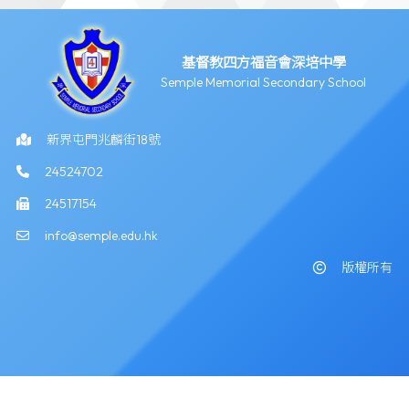
基督教四方福音會深培中學
Semple Memorial Secondary School
新界屯門兆麟街18號
24524702
24517154
info@semple.edu.hk
版權所有