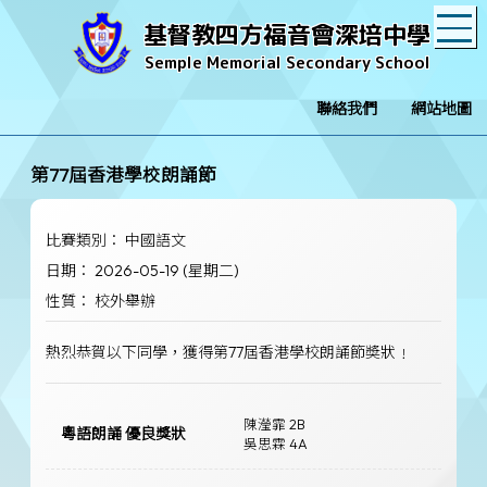
T
基督教四方福音會深培中學
Semple Memorial Secondary School
聯絡我們
網站地圖
第77屆香港學校朗誦節
比賽類別： 中國語文
日期： 2026-05-19 (星期二)
性質： 校外舉辦
熱烈恭賀以下同學，獲得第77屆香港學校朗誦節奬狀﹗
陳瀅霏 2B
粵語朗誦 優良獎狀
吳思霖 4A