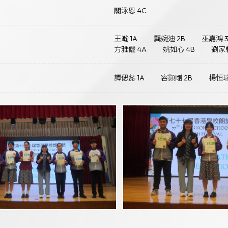
關泳恩 4C
王瀚 1A
龔婉迪 2B
巫嘉鴻 
方雅儷 4A
姚如心 4B
劉家馨
譚偲蕊 1A
容顥剛 2B
楊恒瑞