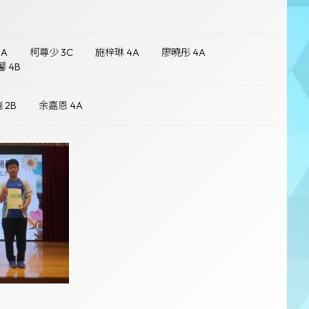
3A
柯尊少 3C
施梓琳 4A
廖曉彤 4A
 4B
 2B
余嘉恩 4A