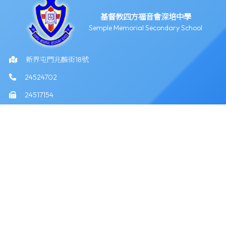
基督教四方福音會深培中學
Semple Memorial Secondary School
新界屯門兆麟街18號
24524702
24517154
info@semple.edu.hk
版權所有