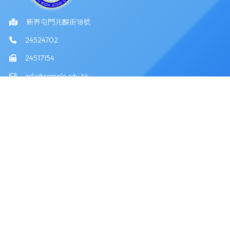
新界屯門兆麟街18號
24524702
24517154
info@semple.edu.hk
版權所有