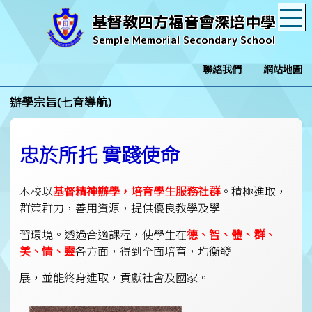
T
基督教四方福音會深培中學
Semple Memorial Secondary School
聯絡我們
網站地圖
辦學宗旨(七育導航)
忠於所托 實踐使命
本校以
基督精神辦學，培育學生服務社群
。積極進取，
群策群力，善用資源，提供優良教學及學
習環境。透過合適課程，使學生在
德、智、體、群、
美、情、靈
各方面，得到全面培育，均衡發
展，並能終身進取，貢獻社會及國家。