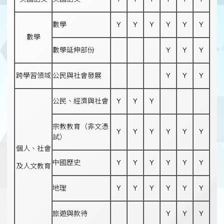
數學
Y
Y
Y
Y
Y
Y
數學
數學延伸部份
Y
Y
Y
跨學習領域
公民與社會發展
Y
Y
Y
公民、經濟與社會
Y
Y
Y
宗教教育（非文憑
Y
Y
Y
Y
Y
Y
試）
個人、社會
中國歷史
Y
Y
Y
Y
Y
Y
及人文教育
地理
Y
Y
Y
Y
Y
Y
旅遊與款待
Y
Y
Y