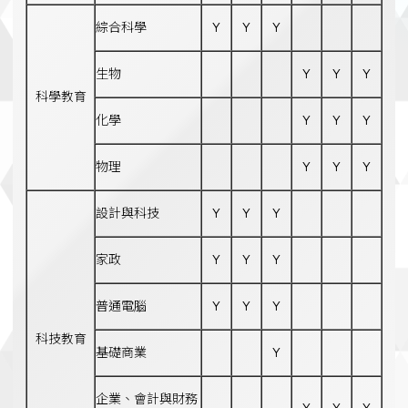
綜合科學
Y
Y
Y
生物
Y
Y
Y
科學教育
化學
Y
Y
Y
物理
Y
Y
Y
設計與科技
Y
Y
Y
家政
Y
Y
Y
普通電腦
Y
Y
Y
科技教育
基礎商業
Y
企業、會計與財務