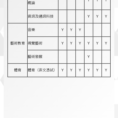
Y
Y
Y
概論
資訊及通訊科技
Y
Y
Y
音樂
Y
Y
Y
藝術教育
視覺藝術
Y
Y
Y
Y
Y
Y
藝術發展
Y
體育
體育（非文憑試）
Y
Y
Y
Y
Y
Y