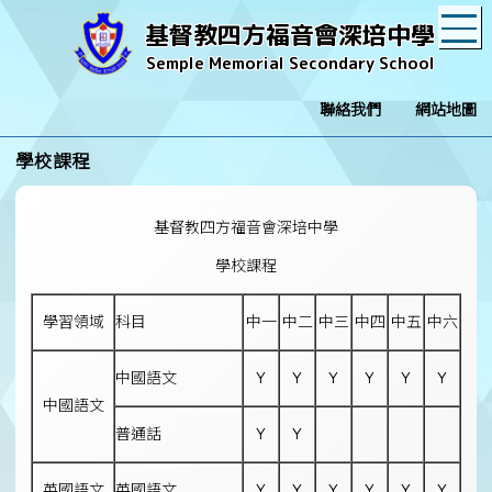
T
基督教四方福音會深培中學
Semple Memorial Secondary School
聯絡我們
網站地圖
學校課程
基督教四方福音會深培中學
學校課程
學習領域
科目
中一
中二
中三
中四
中五
中六
中國語文
Y
Y
Y
Y
Y
Y
中國語文
普通話
Y
Y
英國語文
英國語文
Y
Y
Y
Y
Y
Y